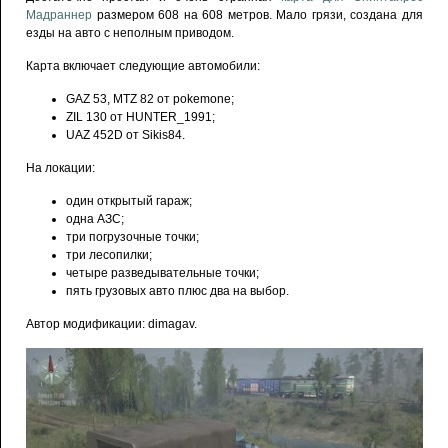
Мадраннер
размером 608 на 608 метров. Мало грязи, создана для
езды на авто с неполным приводом.
Карта включает следующие автомобили:
GAZ 53, MTZ 82 от pokemone;
ZIL 130 от HUNTER_1991;
UAZ 452D от Sikis84.
На локации:
один открытый гараж;
одна АЗС;
три погрузочные точки;
три лесопилки;
четыре разведывательные точки;
пять грузовых авто плюс два на выбор.
Автор модификации: dimagav.