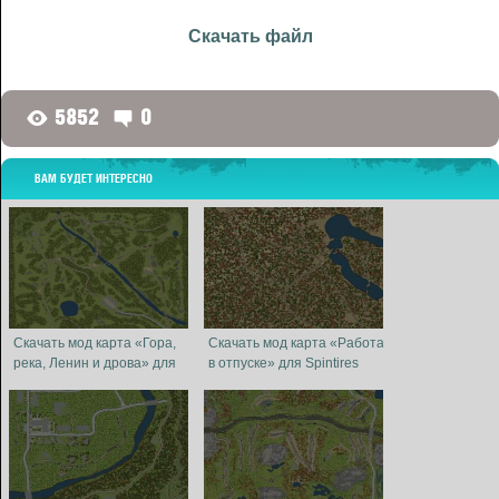
Скачать файл
5852
0
G
D
ВАМ БУДЕТ ИНТЕРЕСНО
Скачать мод карта «Гора,
Скачать мод карта «Работа
река, Ленин и дрова» для
в отпуске» для Spintires
Spintires MudRunner
MudRunner