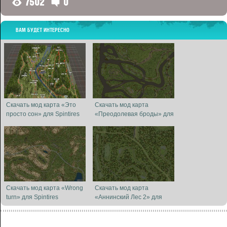
7502
0
G
D
ВАМ БУДЕТ ИНТЕРЕСНО
Скачать мод карта «Это
Скачать мод карта
просто сон» для Spintires
«Преодолевая броды» для
MudRunner
Spintires MudRunner
Скачать мод карта «Wrong
Скачать мод карта
turn» для Spintires
«Аннинский Лес 2» для
MudRunner
Spintires MudRunner