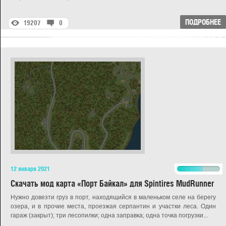
ПОДРОБНЕЕ
19207
0
G
D
12 января 2021
Скачать мод карта «Порт Байкал» для Spintires MudRunner
Нужно довезти груз в порт, находящийся в маленьком селе на берегу
озера, и в прочие места, проезжая серпантин и участки леса. Один
гараж (закрыт); три лесопилки; одна заправка; одна точка погрузки...