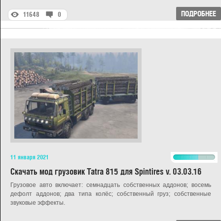
ПОДРОБНЕЕ
11648
0
G
D
11 января 2021
Скачать мод грузовик Tatra 815 для Spintires v. 03.03.16
Грузовое авто включает: семнадцать собственных аддонов; восемь
дефолт аддонов; два типа колёс; собственный груз; собственные
звуковые эффекты.