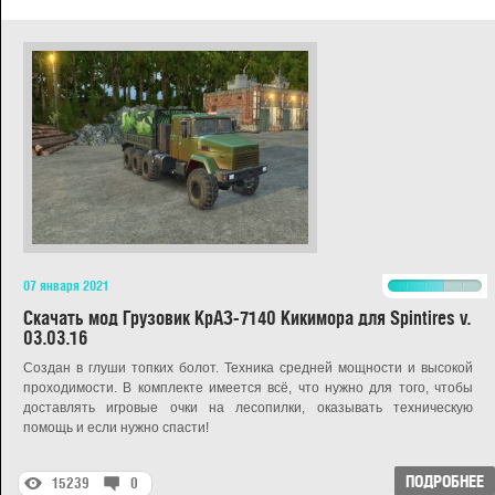
07 января 2021
Скачать мод Грузовик КрАЗ-7140 Кикимора для Spintires v.
03.03.16
Создан в глуши топких болот. Техника средней мощности и высокой
проходимости. В комплекте имеется всё, что нужно для того, чтобы
доставлять игровые очки на лесопилки, оказывать техническую
помощь и если нужно спасти!
ПОДРОБНЕЕ
15239
0
G
D