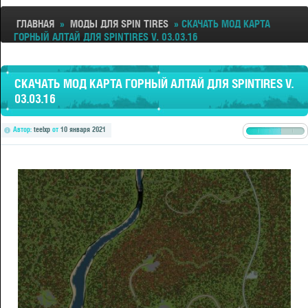
ГЛАВНАЯ
»
МОДЫ ДЛЯ SPIN TIRES
» СКАЧАТЬ МОД КАРТА
ГОРНЫЙ АЛТАЙ ДЛЯ SPINTIRES V. 03.03.16
СКАЧАТЬ МОД КАРТА ГОРНЫЙ АЛТАЙ ДЛЯ SPINTIRES V.
03.03.16
Автор:
teelxp
от
10 января 2021