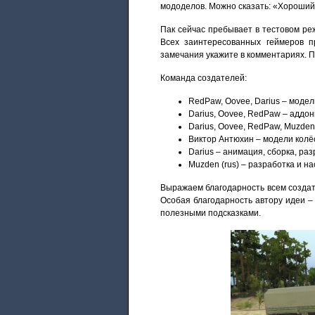
мододелов. Можно сказать: «Хороший 
Пак сейчас пребывает в тестовом ре
Всех заинтересованных геймеров 
замечания укажите в комментариях. 
Команда создателей:
RedPaw, Oovee, Darius – модел
Darius, Oovee, RedPaw – аддон
Darius, Oovee, RedPaw, Muzden
Виктор Антюхин – модели колёс
Darius – анимация, сборка, ра
Muzden (rus) – разработка и на
Выражаем благодарность всем создат
Особая благодарность автору идеи 
полезными подсказками.