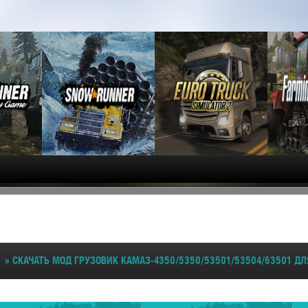
» СКАЧАТЬ МОД ГРУЗОВИК КАМАЗ-4350/5350/53501/53504/63501 ДЛ