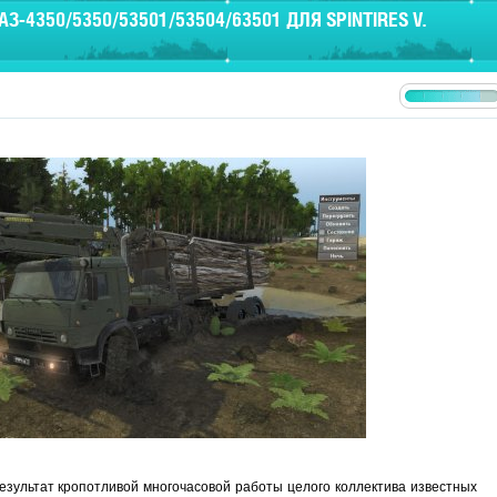
-4350/5350/53501/53504/63501 ДЛЯ SPINTIRES V.
езультат кропотливой многочасовой работы целого коллектива известных