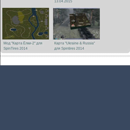
13.04.2015
Мод "Карта Ёлки-2" для
Карта "Ukraine & Russia"
SpinTires 2014
для Spintires 2014
КОНТАКТНАЯ ПОЧТА:
SPINTIRES2.RU@YANDEX.RU
2020 ©
SpinTires2.ru