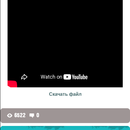
Скачать файл
6522
0
G
D