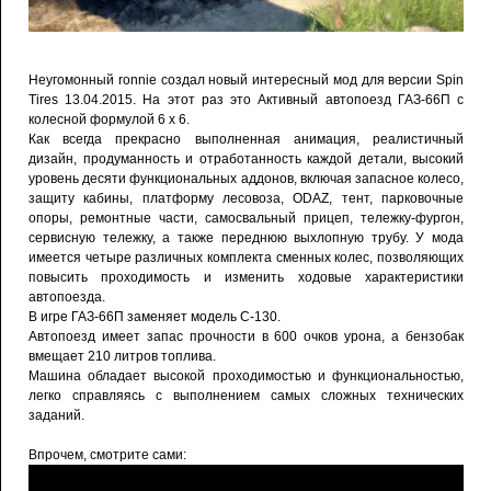
Неугомонный ronnie создал новый интересный мод для версии Spin
Tires 13.04.2015. На этот раз это Активный автопоезд ГАЗ-66П с
колесной формулой 6 х 6.
Как всегда прекрасно выполненная анимация, реалистичный
дизайн, продуманность и отработанность каждой детали, высокий
уровень десяти функциональных аддонов, включая запасное колесо,
защиту кабины, платформу лесовоза, ODAZ, тент, парковочные
опоры, ремонтные части, самосвальный прицеп, тележку-фургон,
сервисную тележку, а также переднюю выхлопную трубу. У мода
имеется четыре различных комплекта сменных колес, позволяющих
повысить проходимость и изменить ходовые характеристики
автопоезда.
В игре ГАЗ-66П заменяет модель С-130.
Автопоезд имеет запас прочности в 600 очков урона, а бензобак
вмещает 210 литров топлива.
Машина обладает высокой проходимостью и функциональностью,
легко справляясь с выполнением самых сложных технических
заданий.
Впрочем, смотрите сами: