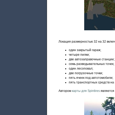
Локация размерностью 32 на 32 включ
один закрытый гараж;
четыре пилки;
две автозаправочные станции;
семь разведывательных точек;
один лесоповал;
две погрузочные точки;
пять ячеек под автотомобили;
пять транспортных средств на 
Автором
карты для Spintires
является 