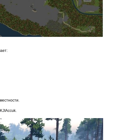
ает:
местности.
KJIAccuk.