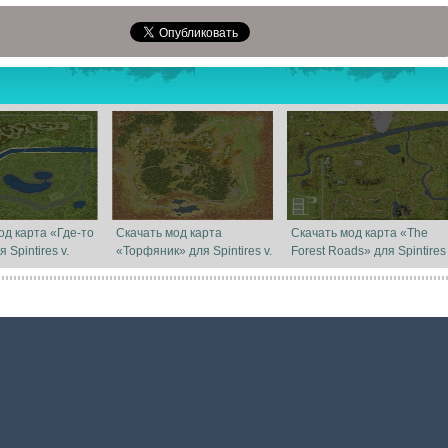
од карта «Где-то
Скачать мод карта
Скачать мод карта «The
 Spintires v.
«Торфяник» для Spintires v.
Forest Roads» для Spintires
03.03.16
v. 03.03.16