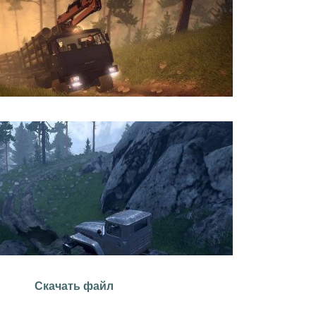
Скачать файл