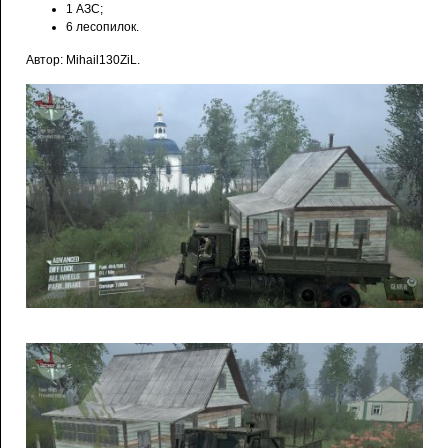
1 АЗС;
6 лесопилок.
Автор: Mihail130ZiL.