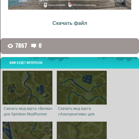
Скачать файл
7857
0
G
D
ВАМ БУДЕТ ИНТЕРЕСНО
Скачать мод карта «Вилка»
Скачать мод карта
для Spintires MudRunner
«Альтернатива» для
Spintires MudRunner