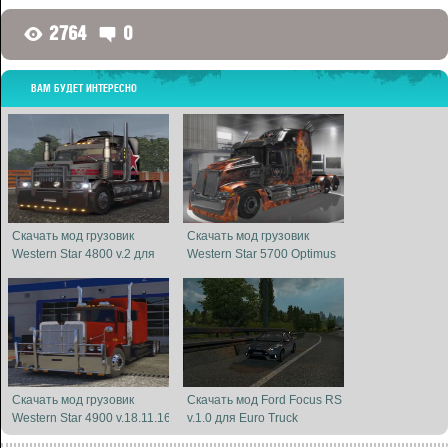
2764
0
G
D
ВАМ БУДЕТ ИНТЕРЕСНО
Скачать мод грузовик
Скачать мод грузовик
Western Star 4800 v.2 для
Western Star 5700 Optimus
Euro Truck Simulator 2 v. 1. ...
Prime v.1.3 для Euro Truck S
...
Скачать мод грузовик
Скачать мод Ford Focus RS
Western Star 4900 v.18.11.16
v.1.0 для Euro Truck
для Euro Truck Simulator ...
Simulator 2 v. 1.25-1.26